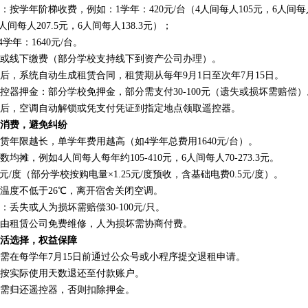
按学年阶梯收费，例如：1学年：420元/台（4人间每人105元，6人间每
人间每人207.5元，6人间每人138.3元）；
4学年：1640元/台。
或线下缴费（部分学校支持线下到资产公司办理）。
后，系统自动生成租赁合同，租赁期从每年9月1日至次年7月15日。
控器押金：部分学校免押金，部分需支付30-100元（遗失或损坏需赔偿）
后，空调自动解锁或凭支付凭证到指定地点领取遥控器。
消费，避免纠纷
赁年限越长，单学年费用越高（如4学年总费用1640元/台）。
摊，例如4人间每人每年约105-410元，6人间每人70-273.3元。
.54元/度（部分学校按购电量×1.25元/度预收，含基础电费0.5元/度）。
温度不低于26℃，离开宿舍关闭空调。
丢失或人为损坏需赔偿30-100元/只。
由租赁公司免费维修，人为损坏需协商付费。
活选择，权益保障
需在每学年7月15日前通过公众号或小程序提交退租申请。
按实际使用天数退还至付款账户。
需归还遥控器，否则扣除押金。