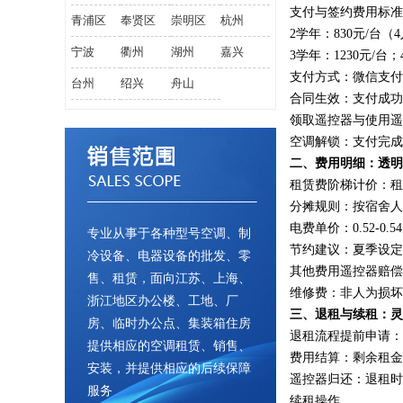
支付与签约费用标准：
青浦区
奉贤区
崇明区
杭州
2学年：830元/台（4
宁波
衢州
湖州
嘉兴
3学年：1230元/台；
支付方式：微信支付
台州
绍兴
舟山
合同生效：支付成功
领取遥控器与使用遥
空调解锁：支付完成
二、费用明细：透明
租赁费阶梯计价：租
分摊规则：按宿舍人数均
电费单价：0.52-0
专业从事于各种型号空调、制
节约建议：夏季设定
冷设备、电器设备的批发、零
其他费用遥控器赔偿：
售、租赁，面向江苏、上海、
维修费：非人为损坏
浙江地区办公楼、工地、厂
三、退租与续租：灵
房、临时办公点、集装箱住房
退租流程提前申请：
提供相应的空调租赁、销售、
费用结算：剩余租金
安装，并提供相应的后续保障
遥控器归还：退租时
服务
续租操作