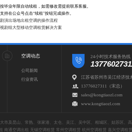
按毕业年限自动续租，如需修改需提前联系客服。
支持在公众号点击“续租”按钮完成操作。
剧演出场地出租空调的操作流程
视剧组大型移动空调租赁解决方案
空调动态
24小时技术服务热线
1377602731
公司新闻
江苏省苏州市吴江经济技
行业资讯
13776027311（宋总）
sales@kongtiaozl.com
www.kongtiaozl.com
苏州大市及昆山、常熟、张家港、太仓、吴江、吴中区、相城区、姑苏区、
 南通空调出租 无锡空调租赁 常州空调租赁 杭州空调租赁 嘉兴空调租赁