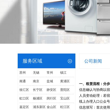
服务区域
公司新闻
苏州
无锡
常州
镇江
南通
南京
盐城
黄浦区
一、租赁流程：分步
徐汇区
长宁区
静安区
普陀区
信息确认与协商以宿
人员变动处理：若宿
虹口区
杨浦区
闵行区
宝山区
线上办理入口公众号
嘉定区
浦东新区
金山区
松江区
信息填写：首次使用