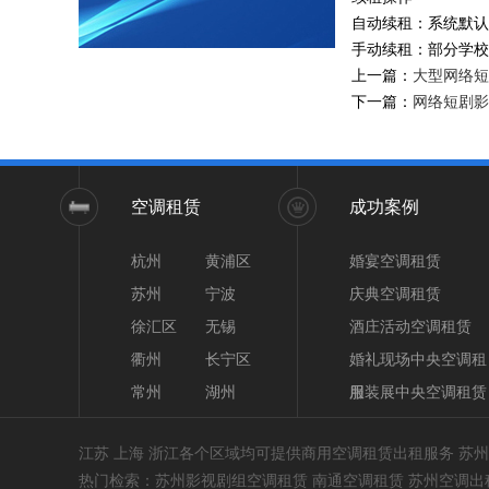
自动续租：系统默认
手动续租：部分学校
上一篇：
大型网络短
下一篇：
网络短剧影
空调租赁
成功案例
杭州
黄浦区
婚宴空调租赁
苏州
宁波
庆典空调租赁
徐汇区
无锡
酒庄活动空调租赁
衢州
长宁区
婚礼现场中央空调租
常州
湖州
用
服装展中央空调租赁
江苏 上海 浙江各个区域均可提供商用空调租赁出租服务 
热门检索：苏州影视剧组空调租赁 南通空调租赁 苏州空调出租